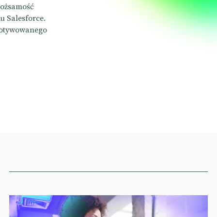
 tożsamość
u Salesforce.
zmotywowanego