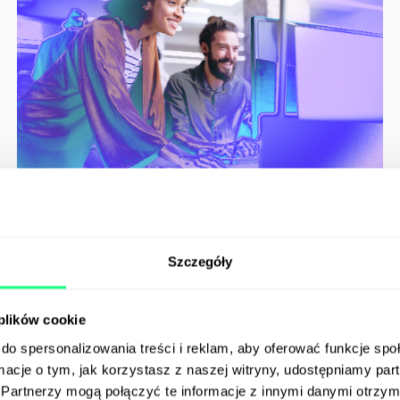
Aby zmaksymalizować efektywność i mieścić się w
budżecie, podzieliliśmy pracę na tygodniowe sprinty i
Szczegóły
wprowadziliśmy szybkie iteracje na każdym etapie
projektu. Dzięki klarownej komunikacji i pełnemu
zrozumieniu wizji klienta, udało nam się osiągnąć nasz
 plików cookie
cel w krótszym czasie niż oczekiwano.
do spersonalizowania treści i reklam, aby oferować funkcje sp
ormacje o tym, jak korzystasz z naszej witryny, udostępniamy p
Partnerzy mogą połączyć te informacje z innymi danymi otrzym