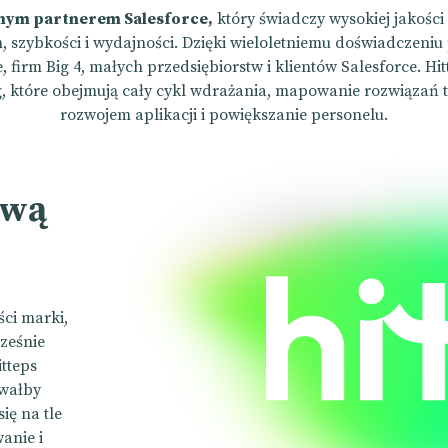
anym partnerem Salesforce,
który świadczy wysokiej jakości 
 szybkości i wydajności. Dzięki wieloletniemu doświadczeniu
 firm Big 4, małych przedsiębiorstw i klientów Salesforce. H
g, które obejmują cały cykl wdrażania, mapowanie rozwiązań 
rozwojem aplikacji i powiększanie personelu.
ową
ci marki,
cześnie
tteps
ywałby
ię na tle
anie i