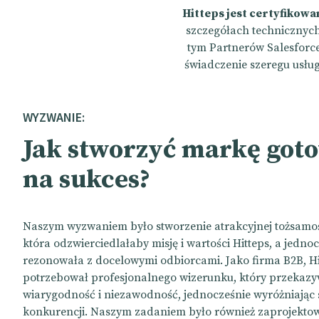
Hitteps jest certyfikow
szczegółach technicznych,
tym Partnerów Salesforce,
świadczenie szeregu usłu
WYZWANIE:
Jak stworzyć markę got
na sukces?
Naszym wyzwaniem było stworzenie atrakcyjnej tożsamoś
która odzwierciedlałaby misję i wartości Hitteps, a jedno
rezonowała z docelowymi odbiorcami. Jako firma B2B, Hi
potrzebował profesjonalnego wizerunku, który przekaz
wiarygodność i niezawodność, jednocześnie wyróżniając s
konkurencji. Naszym zadaniem było również zaprojektow