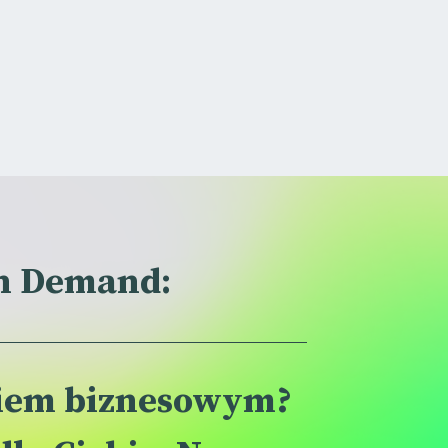
on Demand:
ciem biznesowym?