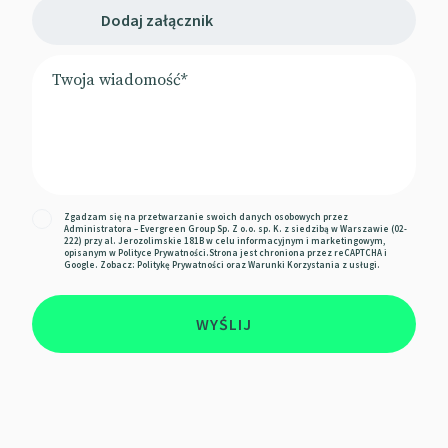
Dodaj załącznik
Zgadzam się na przetwarzanie swoich danych osobowych przez
Administratora – Evergreen Group Sp. Z o.o. sp. K. z siedzibą w Warszawie (02-
222) przy al. Jerozolimskie 181B w celu informacyjnym i marketingowym,
opisanym w
Polityce Prywatności
.Strona jest chroniona przez reCAPTCHA i
Google. Zobacz:
Politykę Prywatności
oraz
Warunki Korzystania z usługi.
WYŚLIJ