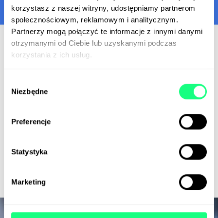
korzystasz z naszej witryny, udostępniamy partnerom
społecznościowym, reklamowym i analitycznym.
Partnerzy mogą połączyć te informacje z innymi danymi
otrzymanymi od Ciebie lub uzyskanymi podczas
korzystania z ich usług.
Integracje
Wybór
Niezbędne
zgody
Centrum handlowe Blue City potrzebowało również
narzędzia do udostępniania promocji, kuponów i ofert
Preferencje
specjalnych. Przygotowaliśmy API, które umożliwia
wyświetlanie ofert i informacji o wydarzeniach na
wyświetlaczach znajdujących się na terenie galerii.
Statystyka
Drugim miejscem, które przetwarza te informacje jest
serwis qpony.pl, gdzie na bieżąco pojawiają się rabaty,
promocje i oferty sklepów i usług Blue City.
Marketing