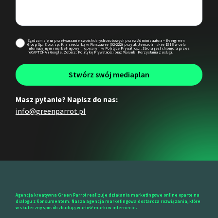
Zgadzam się na przetwarzanie swoich danych osobowych przez Administratora – Evergreen
Group Sp. Z o.o. sp. K. z siedzibą w Warszawie (02-222) przy al. Jerozolimskie 181B w celu
informacyjnym i marketingowym, opisanym w
Polityce Prywatności
. Strona jest chroniona przez
reCAPTCHA i Google. Zobacz:
Politykę Prywatności
oraz
Warunki Korzystania
z usługi.
Masz pytanie? Napisz do nas:
info@greenparrot.pl
Agencja kreatywna Green Parrot realizuje działania marketingowe online oparte na
dialogu z Konsumentem. Nasza agencja marketingowa dostarcza rozwiązania, które
w skuteczny sposób zbudują wartość marki w internecie.