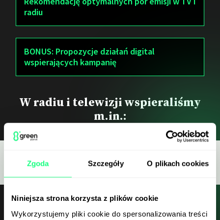
Rekomendację optymalnych pór emisji w TV i
radiu
BONUS: Propozycje działań digital
wspierających kampanię
W radiu i telewizji wspieraliśmy
m.in.:
Zgoda
Szczegóły
O plikach cookies
Niniejsza strona korzysta z plików cookie
Co zyskasz dzięki kampanii
Wykorzystujemy pliki cookie do spersonalizowania treści