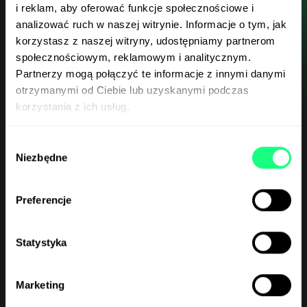
masowej?
i reklam, aby oferować funkcje społecznościowe i
analizować ruch w naszej witrynie. Informacje o tym, jak
korzystasz z naszej witryny, udostępniamy partnerom
społecznościowym, reklamowym i analitycznym.
Partnerzy mogą połączyć te informacje z innymi danymi
otrzymanymi od Ciebie lub uzyskanymi podczas
korzystania z ich usług.
Szeroki zasięg
Wybór
Niezbędne
zgody
Telewizja i radio pozwalają dotrzeć do milionów
odbiorców w krótkim czasie – zarówno lokalnie,
jak i ogólnokrajowo.
Preferencje
Statystyka
Marketing