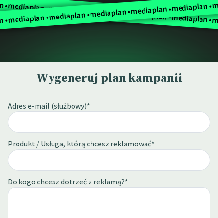
m
n •
mediaplan •
mediaplan •
mediaplan •
mediaplan •
mediaplan •
mediaplan •
mediaplan •
mediaplan •
mediaplan •
mediaplan •
n •
m
Wygeneruj plan kampanii
Adres e-mail (służbowy)*
Produkt / Usługa, którą chcesz reklamować*
Do kogo chcesz dotrzeć z reklamą?*