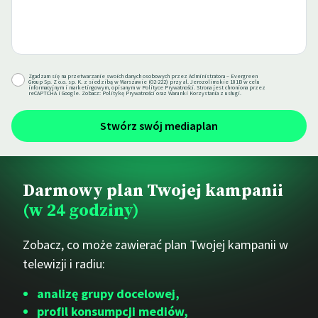
Zgadzam się na przetwarzanie swoich danych osobowych przez Administratora – Evergreen
Group Sp. Z o.o. sp. K. z siedzibą w Warszawie (02-222) przy al. Jerozolimskie 181B w celu
informacyjnym i marketingowym, opisanym w
Polityce Prywatności
. Strona jest chroniona przez
reCAPTCHA i Google. Zobacz:
Politykę Prywatności
oraz
Warunki Korzystania
z usługi.
Darmowy plan Twojej kampanii
(w 24 godziny)
Zobacz, co może zawierać plan Twojej kampanii w
telewizji i radiu:
analizę grupy docelowej,
profil konsumpcji mediów,