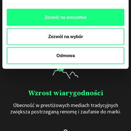
Zwiększenie świadomości
Zezwól na wszystkie
Stała obecność w mediach masowych wzmacnia
rozpoznawalność marki i pomaga zakotwiczyć ją w
świadomości konsumentów.
Zezwól na wybór
Odmowa
Wzrost wiarygodności
Obecność w prestiżowych mediach tradycyjnych
zwiększa postrzeganą renomę i zaufanie do marki.