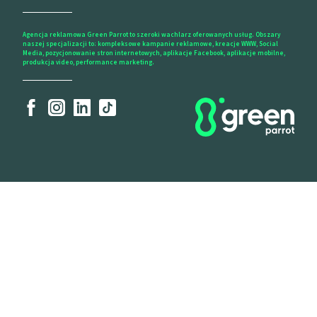
Agencja reklamowa Green Parrot to szeroki wachlarz oferowanych usług. Obszary
naszej specjalizacji to: kompleksowe kampanie reklamowe, kreacje WWW, Social
Media, pozycjonowanie stron internetowych, aplikacje Facebook, aplikacje mobilne,
produkcja video, performance marketing.